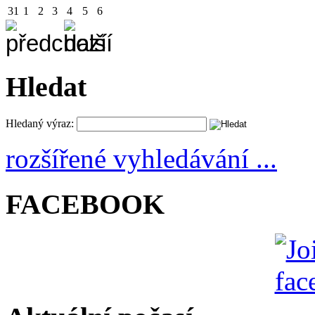
31
1
2
3
4
5
6
Hledat
Hledaný výraz:
rozšířené vyhledávání ...
FACEBOOK