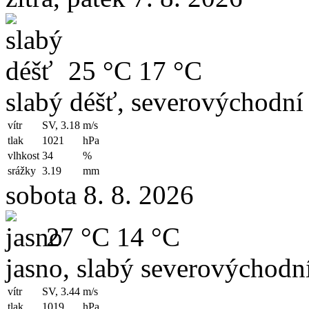
25 °C
17 °C
slabý déšť, severovýchodní 
vítr
SV, 3.18
m/s
tlak
1021
hPa
vlhkost
34
%
srážky
3.19
mm
sobota 8. 8. 2026
27 °C
14 °C
jasno, slabý severovýchodní
vítr
SV, 3.44
m/s
tlak
1019
hPa