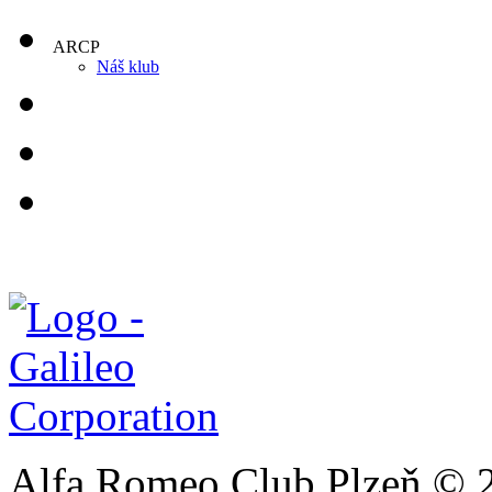
ARCP
Náš klub
Alfa Romeo Club Plzeň © 