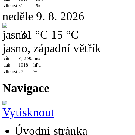
vlhkost
31
%
neděle 9. 8. 2026
31 °C
15 °C
jasno, západní větřík
vítr
Z, 2.96
m/s
tlak
1018
hPa
vlhkost
27
%
Navigace
Úvodní stránka