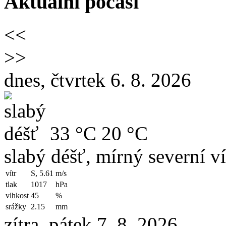
Aktuální počasí
<<
>>
dnes, čtvrtek 6. 8. 2026
33 °C
20 °C
slabý déšť, mírný severní ví
vítr
S, 5.61
m/s
tlak
1017
hPa
vlhkost
45
%
srážky
2.15
mm
zítra, pátek 7. 8. 2026