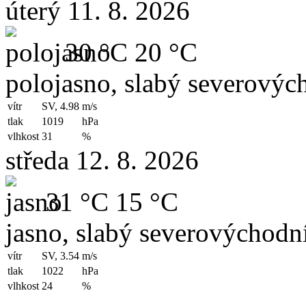
úterý 11. 8. 2026
30 °C
20 °C
polojasno, slabý severových
vítr
SV, 4.98
m/s
tlak
1019
hPa
vlhkost
31
%
středa 12. 8. 2026
31 °C
15 °C
jasno, slabý severovýchodní
vítr
SV, 3.54
m/s
tlak
1022
hPa
vlhkost
24
%