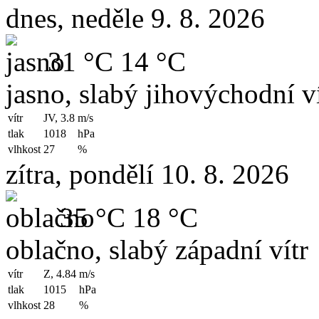
dnes, neděle 9. 8. 2026
31 °C
14 °C
jasno, slabý jihovýchodní ví
vítr
JV, 3.8
m/s
tlak
1018
hPa
vlhkost
27
%
zítra, pondělí 10. 8. 2026
35 °C
18 °C
oblačno, slabý západní vítr
vítr
Z, 4.84
m/s
tlak
1015
hPa
vlhkost
28
%