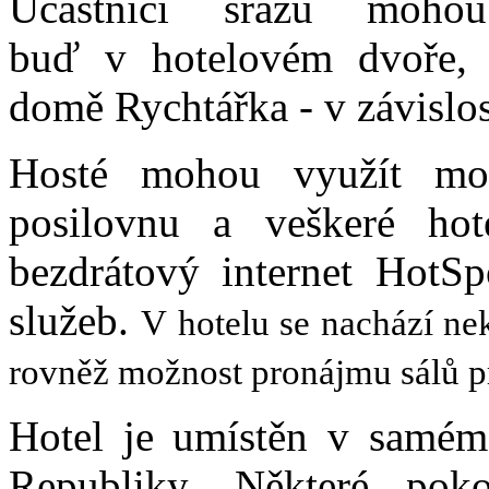
Účastníci srazu moho
buď v hotelovém dvoře,
domě Rychtářka - v závislos
Hosté mohou využít mod
posilovnu a veškeré hote
bezdrátový internet HotS
služeb.
V hotelu se nachází ne
rovněž možnost pronájmu sálů pr
Hotel je umístěn v samém
Republiky. Některé po