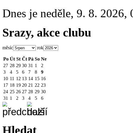
Dnes je
neděle
,
9. 8. 2026
,
Srazy, akce clubu
měsíc
rok
Po
Út
St
Čt
Pá
So
Ne
27
28
29
30
31
1
2
3
4
5
6
7
8
9
10
11
12
13
14
15
16
17
18
19
20
21
22
23
24
25
26
27
28
29
30
31
1
2
3
4
5
6
Hledat