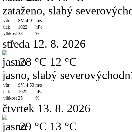
zataženo, slabý severovýcho
vítr
SV, 4.91
m/s
tlak
1022
hPa
vlhkost
38
%
středa 12. 8. 2026
28 °C
12 °C
jasno, slabý severovýchodní
vítr
SV, 4.53
m/s
tlak
1025
hPa
vlhkost
25
%
čtvrtek 13. 8. 2026
29 °C
13 °C