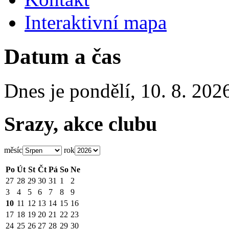
Interaktivní mapa
Datum a čas
Dnes je
pondělí
,
10. 8. 202
Srazy, akce clubu
měsíc
rok
Po
Út
St
Čt
Pá
So
Ne
27
28
29
30
31
1
2
3
4
5
6
7
8
9
10
11
12
13
14
15
16
17
18
19
20
21
22
23
24
25
26
27
28
29
30