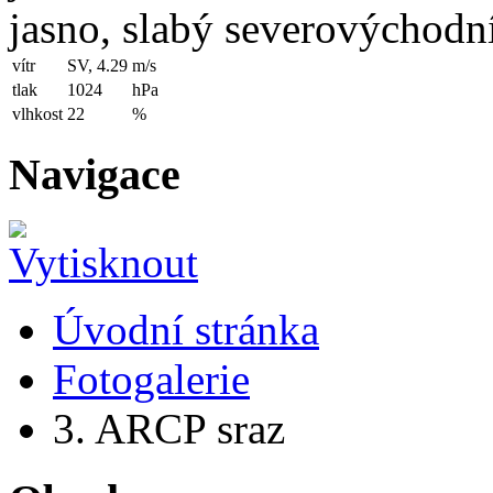
jasno, slabý severovýchodní
vítr
SV, 4.29
m/s
tlak
1024
hPa
vlhkost
22
%
Navigace
Úvodní stránka
Fotogalerie
3. ARCP sraz