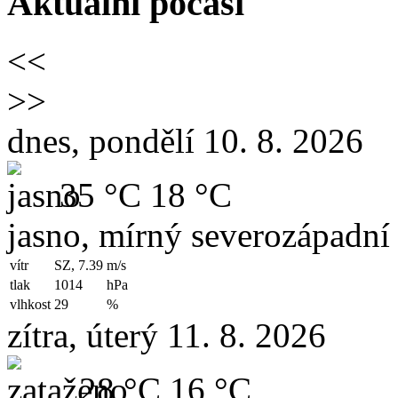
Aktuální počasí
<<
>>
dnes, pondělí 10. 8. 2026
35 °C
18 °C
jasno, mírný severozápadní 
vítr
SZ, 7.39
m/s
tlak
1014
hPa
vlhkost
29
%
zítra, úterý 11. 8. 2026
28 °C
16 °C