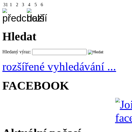
31
1
2
3
4
5
6
Hledat
Hledaný výraz:
rozšířené vyhledávání ...
FACEBOOK