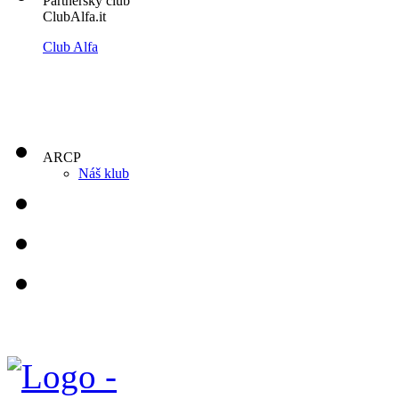
Partnerský club
ClubAlfa.it
Club Alfa
ARCP
Náš klub